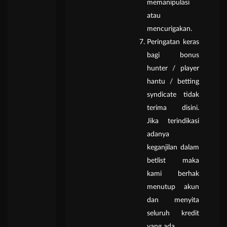
memanipulasi
atau
mencurigakan.
Peringatan keras
bagi bonus
hunter / player
hantu / betting
syndicate tidak
terima disini.
Jika terindikasi
adanya
keganjilan dalam
betlist maka
kami berhak
menutup akun
dan menyita
seluruh kredit
yang ada