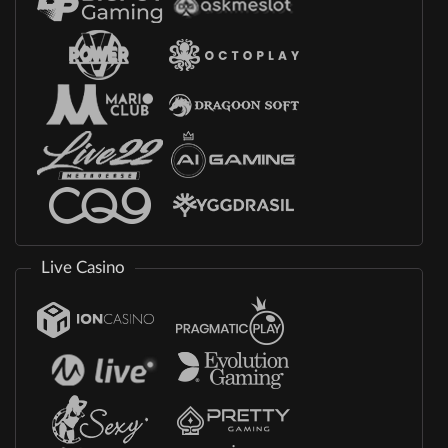
Live Casino