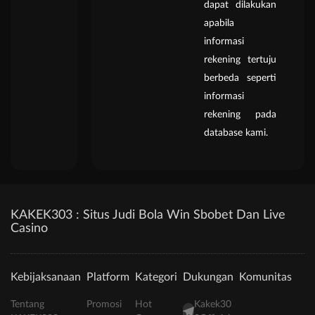
dapat dilakukan
apabila
informasi
rekening tertuju
berbeda seperti
informasi
rekening pada
database kami.
KAKEK303 : Situs Judi Bola Win Sbobet Dan Live
Casino
Kebijaksanaan
Platform
Kategori
Dukungan
Komunitas
Tentang
Promosi
Hot
Kakek30