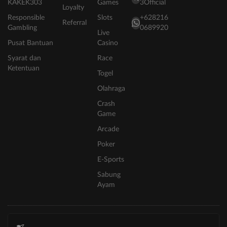
KAKEK303
Games
3Official
Loyalty
Responsible
Slots
+628216
Referral
Gambling
0689920
Live
Pusat Bantuan
Casino
Syarat dan
Race
Ketentuan
Togel
Olahraga
Crash
Game
Arcade
Poker
E-Sports
Sabung
Ayam