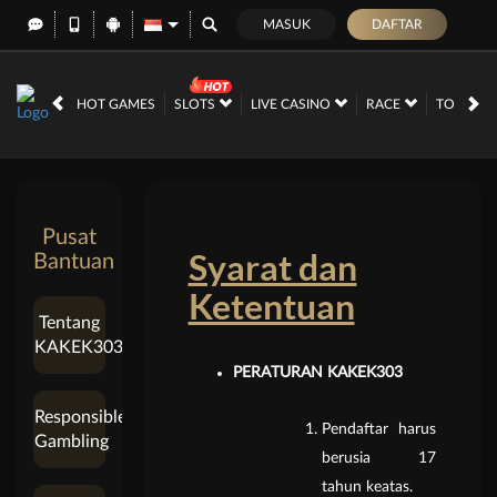
MASUK
DAFTAR
HOT GAMES
SLOTS
LIVE CASINO
RACE
TOGEL
Pusat
Syarat dan
Bantuan
Ketentuan
Tentang
KAKEK303
PERATURAN KAKEK303
Responsible
Pendaftar harus
Gambling
berusia 17
tahun keatas.