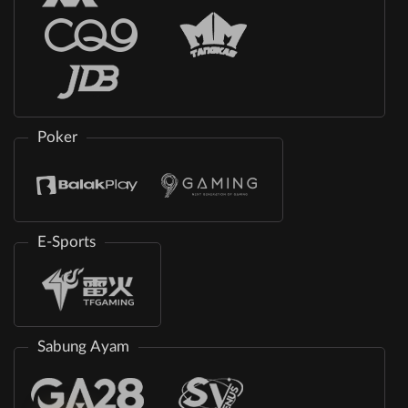
Poker
E-Sports
Sabung Ayam