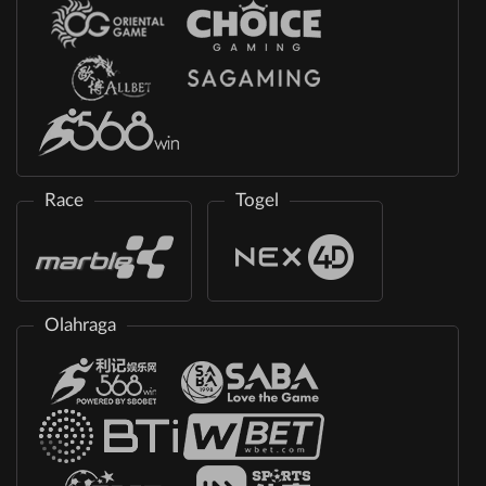
Race
Togel
Olahraga