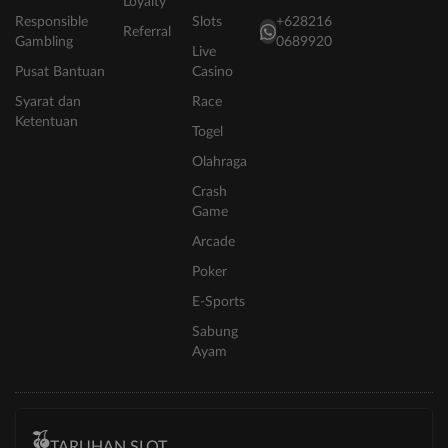
Loyalty
Responsible
Slots
+628216
Referral
Gambling
0689920
Live
Pusat Bantuan
Casino
Syarat dan
Race
Ketentuan
Togel
Olahraga
Crash
Game
Arcade
Poker
E-Sports
Sabung
Ayam
TARUHAN SLOT