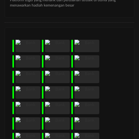
menawarkan hadiah kemenangan besar