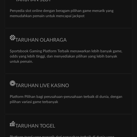
Penyedia slot online dengan beragam pilihan game menarik yang
memudahkan pemain untuk mencapai jackpot
TARUHAN OLAHRAGA
Sportsbook Gaming Platform Terbaik menawarkan lebih banyak game,
odds yang lebih tinggi, dan menyediakan pilihan yang lebih banyak
untuk pemain.
TARUHAN LIVE KASINO
Platform Pilihan bagi perusahaan-perusahaan terbaik di dunia, dengan
pilihan variasi game terbanyak
TARUHAN TOGEL
Platform togel yang menarik dari perusahan terbaik di dunia yang