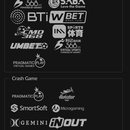
Crash Game