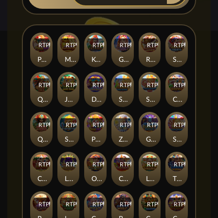
RTP
95%
RTP
98%
RTP
82%
RTP
79%
RTP
90%
RTP
95%
Poker Win
MUSCLE FORTUNE CAT
KONG ISLAND
GOLDEN IDOL
REVOLVER HARE
SUPER ELEMENTS 2
RTP
84%
RTP
95%
RTP
95%
RTP
98%
RTP
97%
RTP
95%
Queen of Inca 2
JUNGLE BANG BANG
DJ BOOM BOOM
Sugar Bang Bang 2
SUGAR BANG BANG PLUS
Chinese New Year Moreways
RTP
95%
RTP
96%
RTP
96%
RTP
96%
RTP
96%
RTP
95%
Queen of Inca
SUPER ELEMENTS
POKER WIN 2
ZEUS
GOLDEN GENIE
SUGAR BANG BANG
RTP
96%
RTP
98%
RTP
98%
RTP
97%
RTP
95%
RTP
97%
CHINESE NEW YEAR
LUXURY GOLDEN PANTHER
OPEN VAULT
CHILIHUAHUA
LUCKY FORTUNES
TREASURES OF ODIN
RTP
82%
RTP
92%
RTP
83%
RTP
89%
RTP
80%
RTP
90%