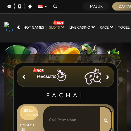
MASUK
DAFTA
IDR
12,666,844,
HOT GAMES
SLOTS
LIVE CASINO
RACE
TOGEL
FACHAI
SEMUA
PERMAINAN
TOP
SLOTS
20