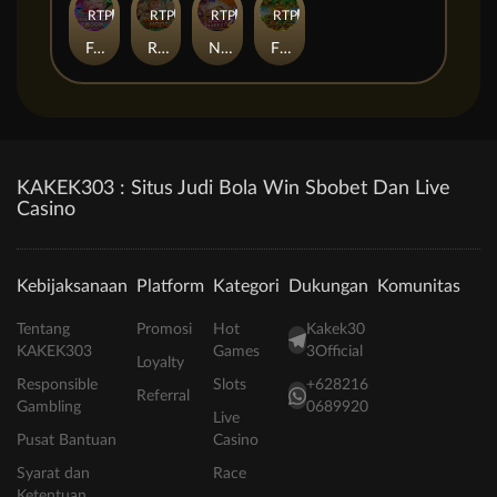
RTP
83%
RTP
94%
RTP
84%
RTP
93%
Fortune Money Boom
ROBIN HOOD
NIGHT MARKET 2
FORTUNE EGG
KAKEK303 : Situs Judi Bola Win Sbobet Dan Live
Casino
Kebijaksanaan
Platform
Kategori
Dukungan
Komunitas
Tentang
Promosi
Hot
Kakek30
KAKEK303
Games
3Official
Loyalty
Responsible
Slots
+628216
Referral
Gambling
0689920
Live
Pusat Bantuan
Casino
Syarat dan
Race
Ketentuan