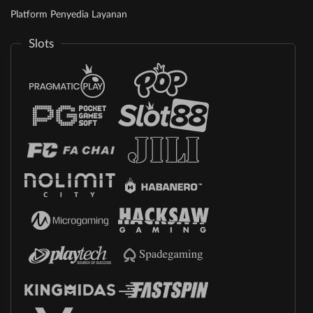
Platform Penyedia Layanan
Slots