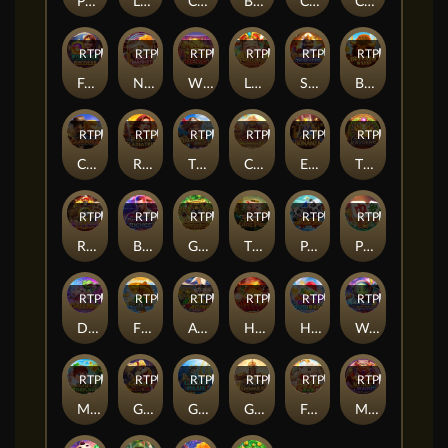
PHOENIX FEVER
LEGEND OF INCA
CYBER GOD OF FORTUNE⁺
BAD RICH WOLF
CATLA'S MONEY MACHINE
CHINESE NEW YEAR 2
RTP
91%
RTP
86%
RTP
95%
RTP
83%
RTP
94%
RTP
88%
Fortune Goddess
NIGHT MARKET
WIN WIN NEKO
Lucky Fortune 3x3
SWORD OF KING
BUFFALO WAYS
RTP
85%
RTP
84%
RTP
91%
RTP
88%
RTP
86%
RTP
93%
COWBOYS
Roma Gladiatrix
TREASURE CRUISE
CRAZY BUFFALO
EGYPT BONANZA
TREASURE RAIDERS
RTP
94%
RTP
84%
RTP
81%
RTP
91%
RTP
84%
RTP
85%
RICH ＭAN
Boxing Riches
GOLDEN PANTHER
THREE LITTLE PIGS
PANDA DRAGON BOAT
PONG PONG HU
RTP
87%
RTP
86%
RTP
93%
RTP
86%
RTP
93%
RTP
79%
DA LE MEN
FORTUNE KOI
ANIMAL RACING
HOT POT PARTY
HAPPY DUO BAO
WAR OF THE UNIVERSE
RTP
89%
RTP
79%
RTP
91%
RTP
94%
RTP
85%
RTP
79%
MAGIC BEANS
GOLD RUSH
GRAND BLUE
GLORY OF ROME
Fortune Sheep
MERGE MAGIC