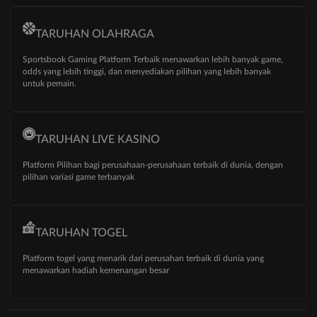
TARUHAN OLAHRAGA
Sportsbook Gaming Platform Terbaik menawarkan lebih banyak game,
odds yang lebih tinggi, dan menyediakan pilihan yang lebih banyak
untuk pemain.
TARUHAN LIVE KASINO
Platform Pilihan bagi perusahaan-perusahaan terbaik di dunia, dengan
pilihan variasi game terbanyak
TARUHAN TOGEL
Platform togel yang menarik dari perusahan terbaik di dunia yang
menawarkan hadiah kemenangan besar