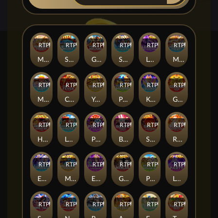
RTP
98%
RTP
82%
RTP
98%
RTP
98%
RTP
97%
RTP
85%
Mahjong Frenzy
Sharkalicious
Gods of Asgard
Sky Chasers
Legend of King Kong
Mahjong Frenzy : Tiles of Fortunes
RTP
97%
RTP
96%
RTP
98%
RTP
96%
RTP
96%
RTP
96%
Money Tree Slot
CNY Fever
Yokai Treasure
Paw House
Kirin Legends
Golden Lion
RTP
97%
RTP
95%
RTP
98%
RTP
98%
RTP
98%
RTP
96%
Highway Kings HD
Lost Paradise 2
Play If You Dare
Bozo's Trick
Sky Lantern
Royal Pastry Chef
RTP
95%
RTP
95%
RTP
97%
RTP
95%
RTP
97%
RTP
98%
Elementalist
Magic Lamp Carnival
Evil Queen Cauldron
Gate of Ninja
Paw House 2
Let's Party
RTP
97%
RTP
96%
RTP
97%
RTP
98%
RTP
98%
RTP
96%