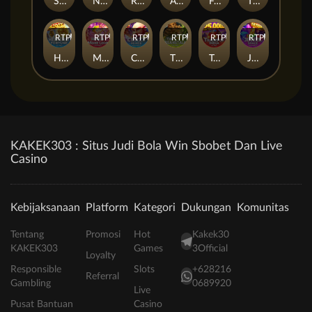
Spirit of Nine Tails
Nezha And The Dragon Emperor
Ragnar's Conquest
Amon Ra's Relic
Four Scholars
Three Kingdoms Slot
RTP
97%
RTP
97%
RTP
95%
RTP
98%
RTP
97%
RTP
98%
Heavenly Fortune
More & More Love
Crazy Miner
The Beanstalk
Trains of India
Jewel Space
KAKEK303 : Situs Judi Bola Win Sbobet Dan Live
Casino
Kebijaksanaan
Platform
Kategori
Dukungan
Komunitas
Tentang
Promosi
Hot
Kakek30
KAKEK303
Games
3Official
Loyalty
Responsible
Slots
+628216
Referral
Gambling
0689920
Live
Pusat Bantuan
Casino