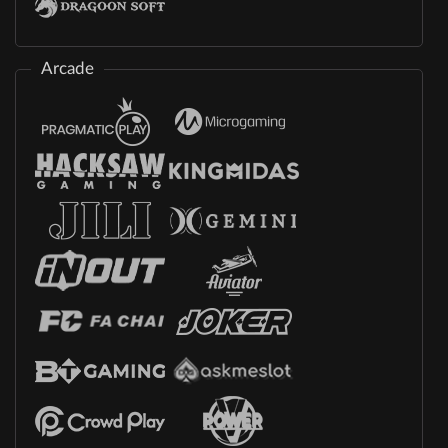
Arcade