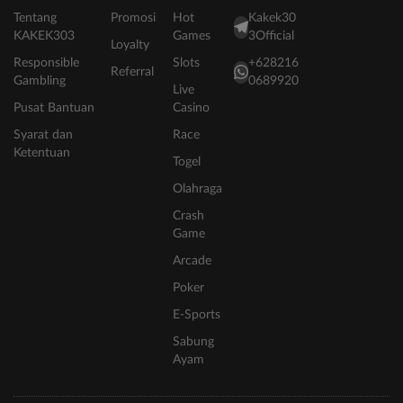
Tentang
Promosi
Hot
Kakek30
KAKEK303
Games
3Official
Loyalty
Responsible
Slots
+628216
Referral
Gambling
0689920
Live
Pusat Bantuan
Casino
Syarat dan
Race
Ketentuan
Togel
Olahraga
Crash
Game
Arcade
Poker
E-Sports
Sabung
Ayam