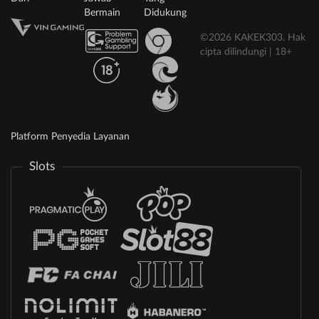
Bermain
Didukung
©2026 KAKEK303. Hak
cipta dilindungi | 18+
Platform Penyedia Layanan
Slots