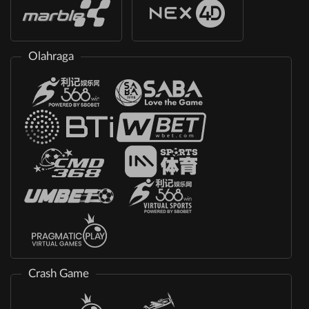
Olahraga
Crash Game