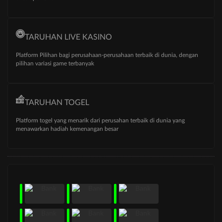
TARUHAN LIVE KASINO
Platform Pilihan bagi perusahaan-perusahaan terbaik di dunia, dengan
pilihan variasi game terbanyak
TARUHAN TOGEL
Platform togel yang menarik dari perusahan terbaik di dunia yang
menawarkan hadiah kemenangan besar