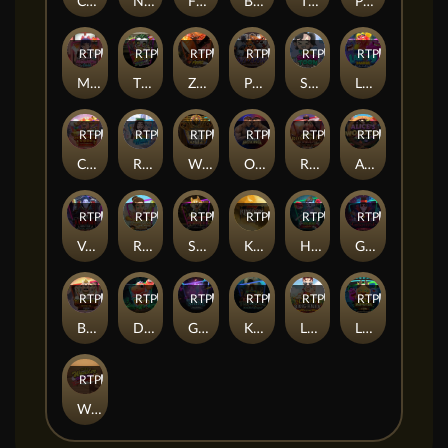
Cupid's Garden
Natural Ace
Fishing's Paradise
Blessing of the Tiger
Tiki Paradise
Punk Star
RTP
79%
RTP
84%
RTP
80%
RTP
95%
RTP
81%
RTP
93%
Moe Moe Cute
The King Joker
Zushi Prime
Pet Ranger
Squid Toon
Lab 19 Mania
RTP
88%
RTP
82%
RTP
95%
RTP
89%
RTP
87%
RTP
80%
Centillion Gods
Rich Rich Water
Wrath of Egypt
ONE Boxing
Roma Plus
Alice's Wonder
RTP
87%
RTP
81%
RTP
95%
RTP
81%
RTP
88%
RTP
87%
Vampire Hunter
Royal Thai Dessert
Shiba Mogul
Kingdom Z
Hungry Krahung
Ghost House
RTP
87%
RTP
87%
RTP
87%
RTP
83%
RTP
88%
RTP
83%
Blessing of the Ox
Dino Pops
Grand Shine
Kraken Treasure
Lucky NangKwak
Little Monster
RTP
95%
Wonder Cuisine