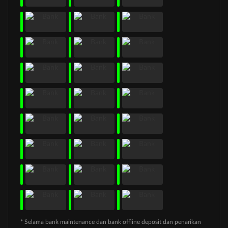
* Selama bank maintenance dan bank offline deposit dan penarikan