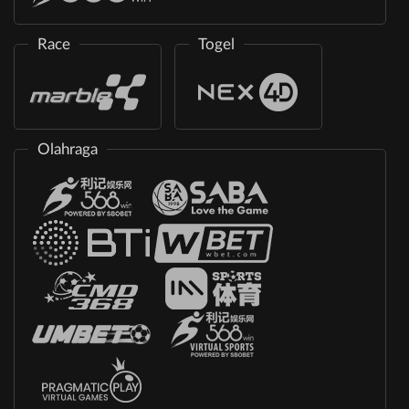
Race
Togel
Olahraga