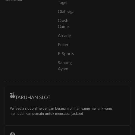
Togel
Olahraga
Crash
Game
Arcade
Poker
E-Sports
Sabung
Ayam
TARUHAN SLOT
Penyedia slot online dengan beragam pilihan game menarik yang
memudahkan pemain untuk mencapai jackpot