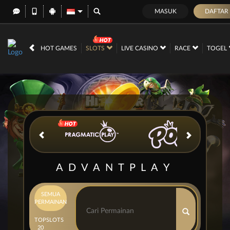
MASUK
DAFTAR
IDR
12,738,901,
HOT GAMES
SLOTS
LIVE CASINO
RACE
TOGEL
ADVANTPLAY
SEMUA
PERMAINAN
TOP
SLOTS
20