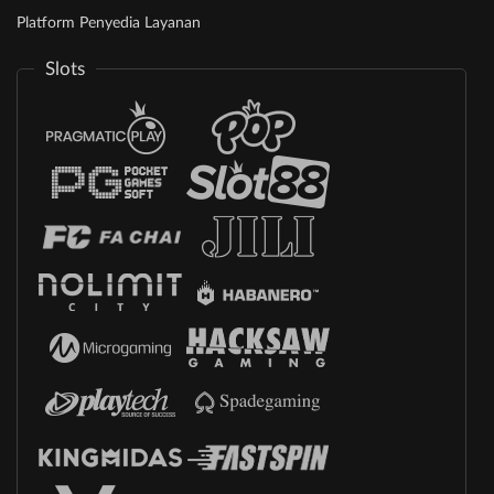
Platform Penyedia Layanan
Slots