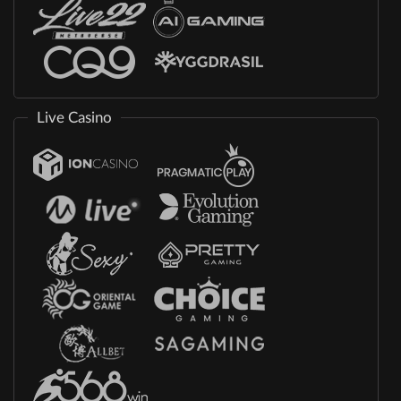
Live Casino