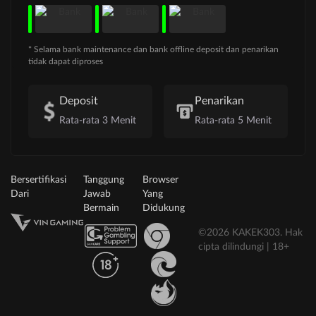
* Selama bank maintenance dan bank offline deposit dan penarikan
tidak dapat diproses
Deposit
Penarikan
Rata-rata 3 Menit
Rata-rata 5 Menit
Bersertifikasi
Tanggung
Browser
Dari
Jawab
Yang
Bermain
Didukung
©2026 KAKEK303. Hak
cipta dilindungi | 18+