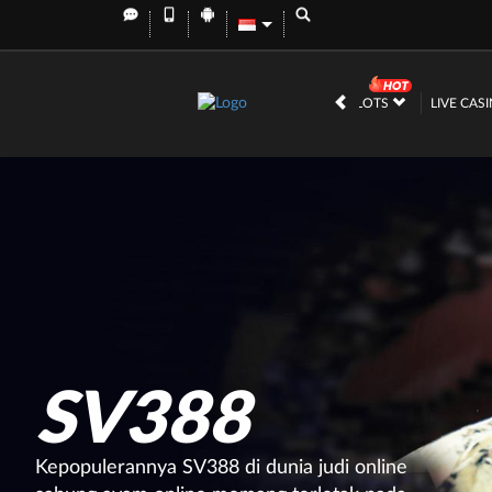
HOT GAMES
SLOTS
LIVE CAS
SV388
Kepopulerannya SV388 di dunia judi online