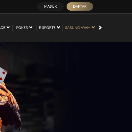
MASUK
DAFTAR
PROMOSI
ADE
POKER
E-SPORTS
SABUNG AYAM