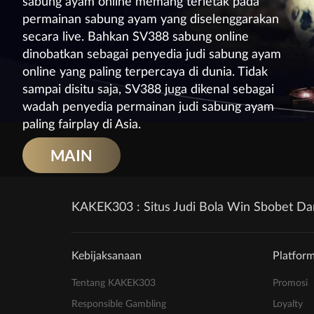
sabung ayam online memang terletak pada
permainan sabung ayam yang diselenggarakan
secara live. Bahkan SV388 sabung online
dinobatkan sebagai penyedia judi sabung ayam
online yang paling terpercaya di dunia. Tidak
sampai disitu saja, SV388 juga dikenal sebagai
wadah penyedia permainan judi sabung ayam
paling fairplay di Asia.
MAIN
KAKEK303 : Situs Judi Bola Win Sbobet Da
Kebijaksanaan
Platfor
Tentang KAKEK303
Promosi
Responsible Gambling
Loyalty