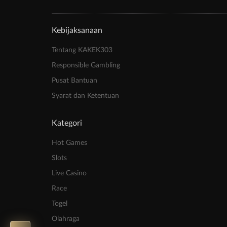
Kebijaksanaan
Tentang KAKEK303
Responsible Gambling
Pusat Bantuan
Syarat dan Ketentuan
Kategori
Hot Games
Slots
Live Casino
Race
Togel
Olahraga