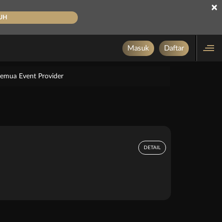
×
UH
Masuk
Daftar
emua Event Provider
DETAIL