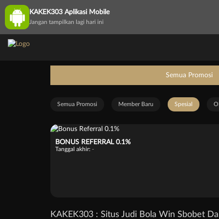
KAKEK303 Aplikasi Mobile
Jangan tampilkan lagi hari ini
Semua Promosi
Semua Promosi
Member Baru
Spesial
O
BONUS REFERRAL 0.1%
Tanggal akhir:
-
KAKEK303 : Situs Judi Bola Win Sbobet Da