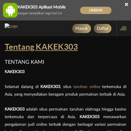
×
KAKEK303 Aplikasi Mobile
UNDUH
Jangan tampilkan lagi hari ini
Masuk
Daftar
Tentang KAKEK303
TENTANG KAMI
KAKEK303
Selamat datang di
KAKEK303
, situs
taruhan online
terkemuka di
Asia, yang menyediakan beragam produk permainan terbaik di Asia.
KAKEK303
adalah situs permainan taruhan olahraga hingga kasino
terkemuka dan terpercaya di Asia,
KAKEK303
menawarkan
pengalaman judi online terbaik dengan berbagai variasi permainan