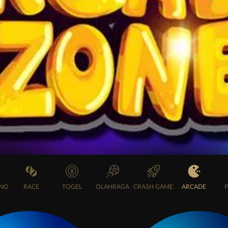
INO
RACE
TOGEL
OLAHRAGA
CRASH GAME
ARCADE